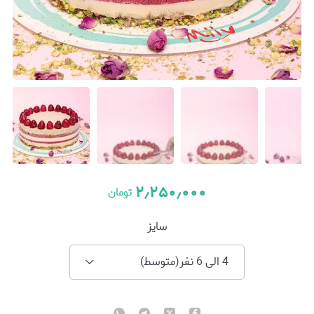
۲٫۲۵۰٫۰۰۰
تومان
سایز
4 الی 6 نفر(متوسط)