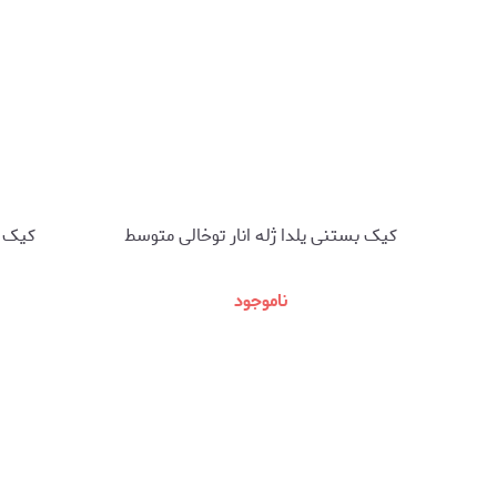
کیک بستنی یلدا ژله انار توخالی متوسط
کیک ب
ناموجود