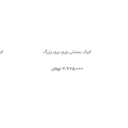
کیک بستنی وری بری بزرگ
کی
۲٫۹۷۵٫۰۰۰
تومان